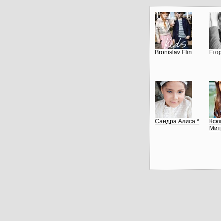
Bronislav Elin
Его
Сандра Алиса *
Ксю
Мит