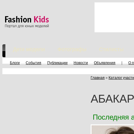
Дети модели
Фотографы
Стилисты
Блоги
События
Публикации
Новости
Объявления
|
О 
Главная
»
Каталог участ
АБАКАР
Последняя а