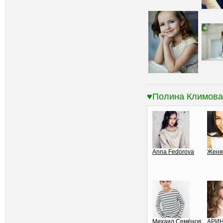
♥Полина Климов
Anna Fedorova
Женя
Михаил Семёнов
АРИН