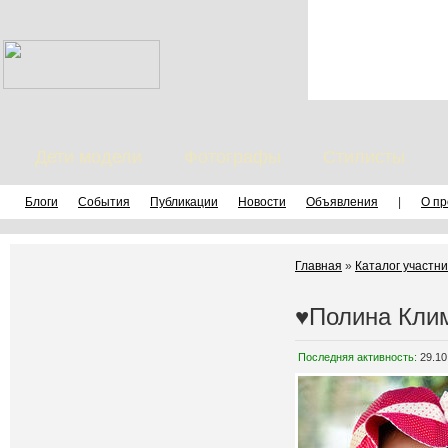
Дети модели
Фотографы
Стилисты
Блоги
События
Публикации
Новости
Объявления
|
О пр
Главная
»
Каталог участни
♥Полина Кли
Последняя активность:
29.10