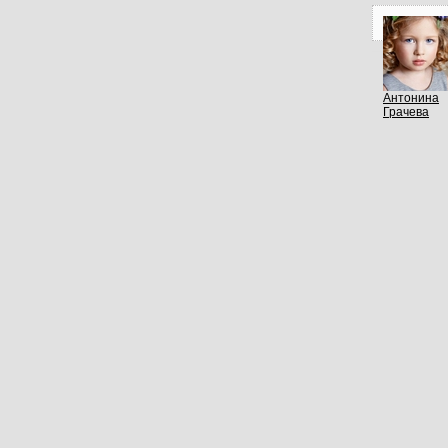
Антонина
Грачева