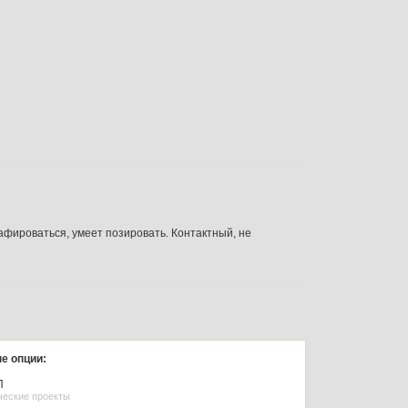
афироваться, умеет позировать. Контактный, не
е опции:
П
ческие проекты