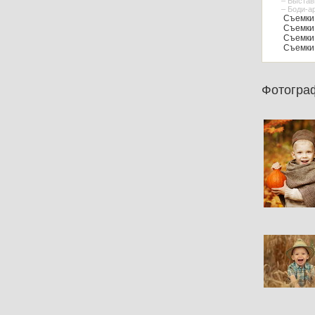
– Выстав
– Боди-а
Съемки 
Съемки 
Съемки 
Съемки 
Фотогра