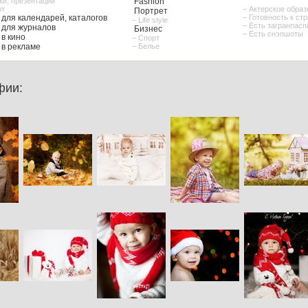
ки, презентации
Fashion
рт
– Актерское обра
Портрет
для календарей, каталогов
– Готовность к ст
– Life style
– Есть загранпасп
для журналов
Бизнес
– Есть снэпшоты
в кино
– Спорт
в рекламе
– Белье
фии: