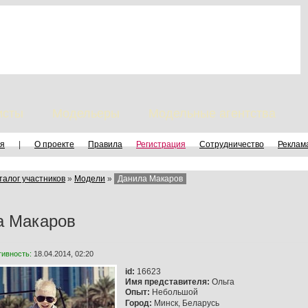
исты
Модельеры
Модельные агентства
я
|
О проекте
Правила
Регистрация
Сотрудничество
Реклам
талог участников
»
Модели
»
Данила Макаров
а Макаров
тивность:
18.04.2014, 02:20
id:
16623
Имя представителя:
Ольга
Опыт:
Небольшой
Город:
Минск, Беларусь