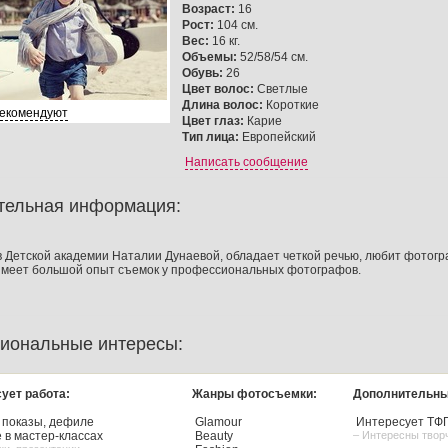
Возраст:
16
Рост:
104 см.
Вес:
16 кг.
Объемы:
52/58/54 см.
Обувь:
26
Цвет волос:
Светлые
Длина волос:
Короткие
рекомендуют
Цвет глаз:
Карие
Тип лица:
Европейский
Написать сообщение
тельная информация:
 Детской академии Наталии Дунаевой, обладает четкой речью, любит фотогр
Имеет большой опыт съемок у профессиональных фотографов.
иональные интересы:
ует работа:
Жанры фотосъемки:
Дополнительны
 показы, дефиле
Glamour
Интересует ТФ
 в мастер-классах
Beauty
– Интересны твор