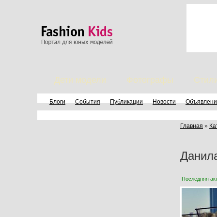
Дети модели
Фотографы
Стил
Блоги
События
Публикации
Новости
Объявлени
Главная
»
Ка
Данил
Последняя ак