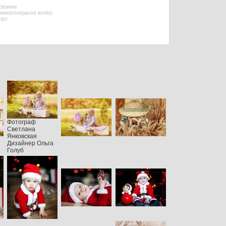
зование
рижке/покраске волос
орт
Фотограф
Светлана
Янковская
Дизайнер Ольга
Голуб