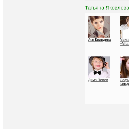
Татьяна Яковлев
Ася Колодина
Мила
~Mil
Дима Попов
Софь
Бонд