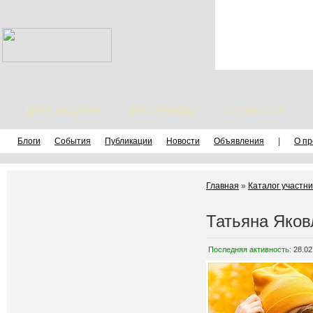
Дети модели
Фотографы
Стилисты
Блоги
События
Публикации
Новости
Объявления
|
О пр
Главная
»
Каталог участни
Татьяна Яков
Последняя активность:
28.02