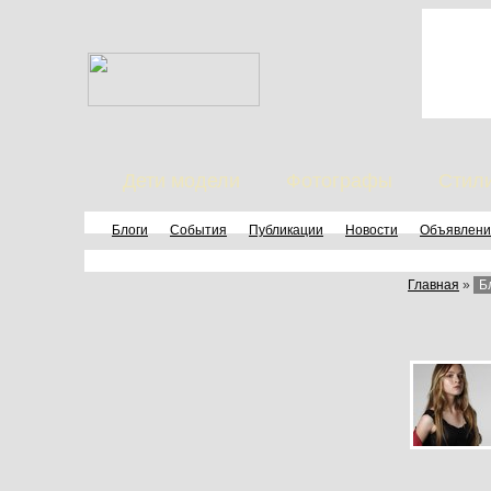
Дети модели
Фотографы
Стил
Блоги
События
Публикации
Новости
Объявлени
Главная
»
Б