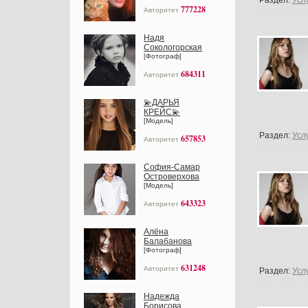
Раздел:
Усл
777228
Авторитет
Надя
Сокологорская
[Фотограф]
684311
Авторитет
💫ДАРЬЯ
КРЕЙС💫
[Модель]
Раздел:
Усл
657853
Авторитет
София-Самар
Островерхова
[Модель]
643323
Авторитет
Алёна
Балабанова
[Фотограф]
631248
Авторитет
Раздел:
Усл
Надежда
Борисова