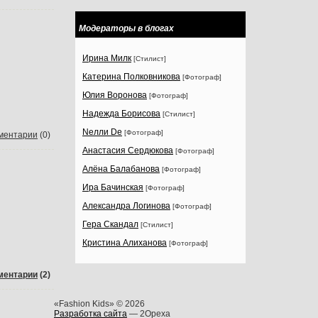
Модераторы в блогах
Ирина Милк
[Стилист]
Катерина Полковникова
[Фотограф]
Юлия Воронова
[Фотограф]
Надежда Борисова
[Стилист]
Nелли Dе
[Фотограф]
ментарии
(0)
Анастасия Сердюкова
[Фотограф]
Алёна Балабанова
[Фотограф]
Ира Бачинская
[Фотограф]
Александра Логинова
[Фотограф]
Гера Скандал
[Стилист]
Кристина Алиханова
[Фотограф]
ментарии
(2)
«Fashion Kids» © 2026
Разработка сайта
— 2Opexa