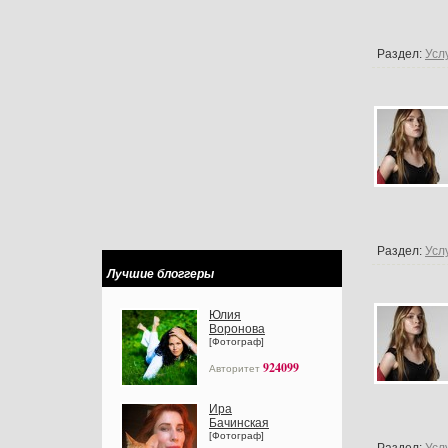
Раздел:
Усл
Раздел:
Усл
Лучшие блоггеры
Юлия
Воронова
[Фотограф]
924099
Авторитет
Ира
Бачинская
[Фотограф]