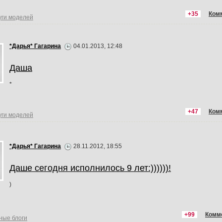
+35
Ком
уги моделей
*Дарья* Гагарина
04.01.2013, 12:48
Даша
*
+47
Ком
уги моделей
*Дарья* Гагарина
28.11.2012, 18:55
Даше сегодня исполнилось 9 лет:))))))!
)
+99
Комм
ные блоги