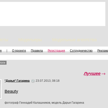
исты
Модельеры
Модельные агентства
я
|
О проекте
Правила
Регистрация
Сотрудничество
Реклам
логи
Лучшее
→
*Дарья* Гагарина
23.07.2013, 08:18
Beauty
фотограф Геннадий Калашников, модель Дарья Гагарина