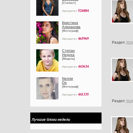
[Стилист]
526884
Авторитет
Кристина
Алиханова
[Фотограф]
465969
Авторитет
Раздел:
Усл
Степан
Недуха
[Модель]
443634
Авторитет
Nелли
Dе
[Фотограф]
441335
Авторитет
Раздел:
Усл
Лучшие блоги недели