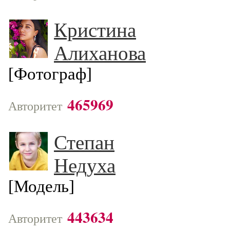
Кристина
Алиханова
[Фотограф]
465969
Авторитет
Степан
Недуха
[Модель]
443634
Авторитет