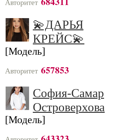
684311
Авторитет
💫ДАРЬЯ
КРЕЙС💫
[Модель]
657853
Авторитет
София-Самар
Островерхова
[Модель]
643323
Авторитет