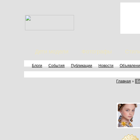
Дети модели
Фотографы
Стил
Блоги
События
Публикации
Новости
Объявлени
Главная
»
Б