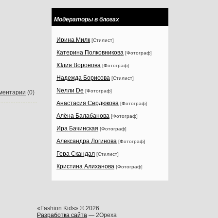
Модераторы в блогах
Ирина Милк
[Стилист]
Катерина Полковникова
[Фотограф]
Юлия Воронова
[Фотограф]
Надежда Борисова
[Стилист]
Nелли Dе
[Фотограф]
ментарии
(0)
Анастасия Сердюкова
[Фотограф]
Алёна Балабанова
[Фотограф]
Ира Бачинская
[Фотограф]
Александра Логинова
[Фотограф]
Гера Скандал
[Стилист]
Кристина Алиханова
[Фотограф]
«Fashion Kids» © 2026
Разработка сайта
— 2Opexa