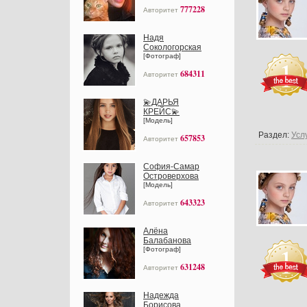
777228
Авторитет
Надя
Сокологорская
[Фотограф]
684311
Авторитет
💫ДАРЬЯ
КРЕЙС💫
[Модель]
Раздел:
Усл
657853
Авторитет
София-Самар
Островерхова
[Модель]
643323
Авторитет
Алёна
Балабанова
[Фотограф]
631248
Авторитет
Надежда
Борисова