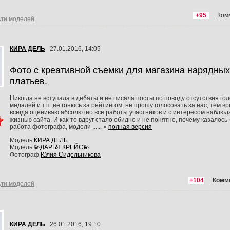
+95
Ком
уги моделей
КИРА ДЕЛЬ
27.01.2016, 14:05
Фото с креативной съемки для магазина нарядных
платьев.
Никогда не вступала в дебаты и не писала посты по поводу отсутствия гол
медалей и т.п.,не гонюсь за рейтингом, не прошу голосовать за нас, тем 
всегда оцениваю абсолютно все работы участников и с интересом наблюд
жизнью сайта. И как-то вдруг стало обидно и не понятно, почему казалос
работа фотографа, модели ...... »
полная версия
Модель
КИРА ДЕЛЬ
Модель
💫ДАРЬЯ КРЕЙС💫
Фотограф
Юлия Сидельникова
+104
Комм
уги моделей
КИРА ДЕЛЬ
26.01.2016, 19:10