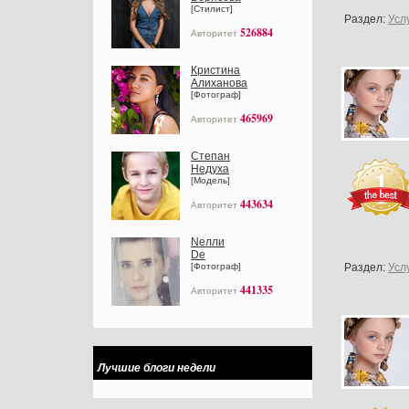
[Стилист]
Раздел:
Усл
526884
Авторитет
Кристина
Алиханова
[Фотограф]
465969
Авторитет
Степан
Недуха
[Модель]
443634
Авторитет
Nелли
Dе
[Фотограф]
Раздел:
Усл
441335
Авторитет
Лучшие блоги недели