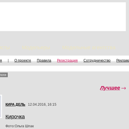
исты
Модельеры
Модельные агентства
я
|
О проекте
Правила
Регистрация
Сотрудничество
Реклам
логи
Лучшее
→
КИРА ДЕЛЬ
12.04.2016, 16:15
Кирочка
Фото:Ольга Шпак