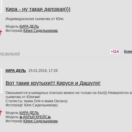
Кира - ну такая деловая)))
Индивидуальная сьемочка от Юли.
Модель
КИРА ДЕЛЬ
Фотограф
Юлия Сидельникова
+114
Ком
уги моделей
КИРА ДЕЛЬ
25.01.2016, 17:26
Вот такие крутыхи!!! Кируся и Дашуля!
Оказывается в шикарных платьях можно не только на бал))) Невероятно к
сьемочка от Юлички!
Стилисты: мама Оля и мама Оксана)
Фотограф: Юля Сидельникова)
Модель
КИРА ДЕЛЬ
Модель
💫ДАРЬЯ КРЕЙС💫
Фотограф
Юлия Сидельникова