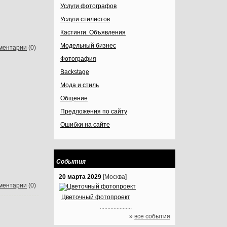
Услуги фотографов
Услуги стилистов
Кастинги. Объявления
Модельный бизнес
ментарии
(0)
Фотография
Backstage
Мода и стиль
Общение
Предложения по сайту
Ошибки на сайте
События
20 марта 2029
[Москва]
ментарии
(0)
Цветочный фотопроект
.....................
»
все события