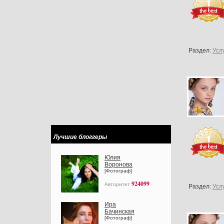
Раздел:
Усл
Лучшие блоггеры
Юлия
Воронова
[Фотограф]
924099
Авторитет
Раздел:
Усл
Ира
Бачинская
[Фотограф]