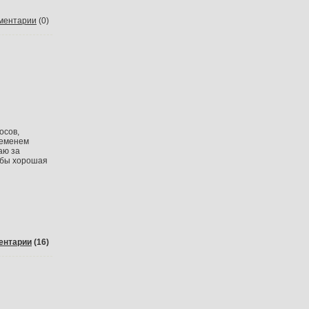
ментарии
(0)
осов,
временем
аю за
ь-бы хорошая
ентарии
(16)