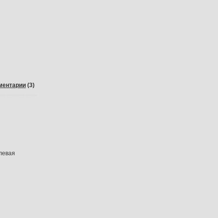
ментарии
(3)
левая