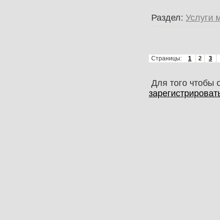
Раздел:
Услуги 
Страницы:
1
2
3
Для того чтобы 
зарегистрироват