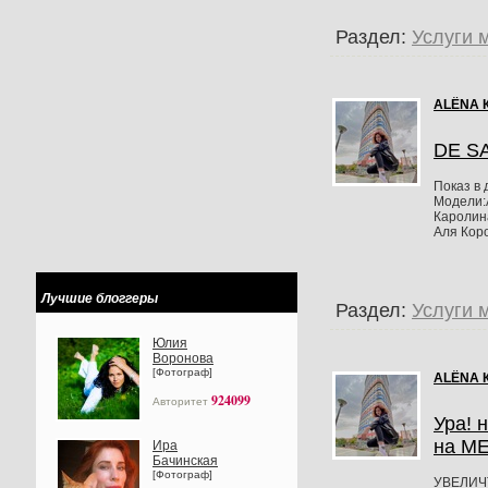
Раздел:
Услуги 
ALЁNA 
DE SA
Показ в 
Модели:
Каролин
Аля Кор
Лучшие блоггеры
Раздел:
Услуги 
Юлия
Воронова
[Фотограф]
ALЁNA 
924099
Авторитет
Ура! 
на МЕ
Ира
Бачинская
[Фотограф]
УВЕЛИЧТ