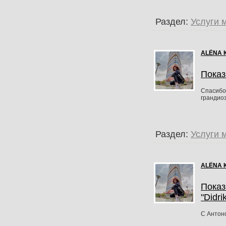
Раздел:
Услуги 
ALЁNA 
Показ
Спасибо
грандио
Раздел:
Услуги 
ALЁNA 
Показ
"Didr
С Антон