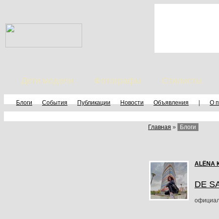
Дети модели
Фотографы
Стилисты
Блоги
События
Публикации
Новости
Объявления
|
О 
Главная
»
Блоги
ALЁNA 
DE SA
официал