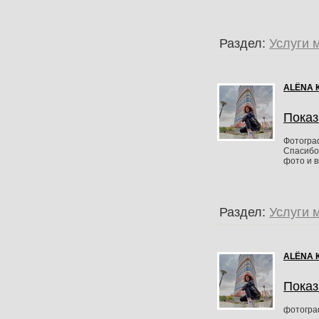
Раздел:
Услуги 
ALЁNA 
Показ 
Фотогра
Спасибо!
фото и в
Раздел:
Услуги 
ALЁNA 
Показ
фотогра