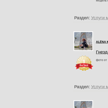
Модель 
Раздел:
Услуги 
ALЁNA 
Гнезда
фото от 
Раздел:
Услуги 