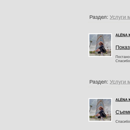
Раздел:
Услуги 
ALЁNA 
Показ
Постанов
Спасибо
Раздел:
Услуги 
ALЁNA 
Съемк
Спасибо