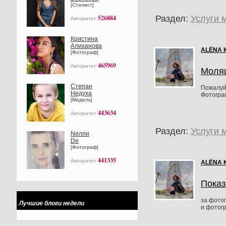
[Стилист]
526884
Раздел:
Услуги 
Авторитет
Кристина
Алиханова
ALЁNA 
[Фотограф]
465969
Авторитет
Молящ
Степан
Пожалуйс
Недуха
Фотогра
[Модель]
443634
Авторитет
Раздел:
Услуги 
Nелли
Dе
[Фотограф]
441335
Авторитет
ALЁNA 
Показ
за фото
Лучшие блоги недели
и фотог