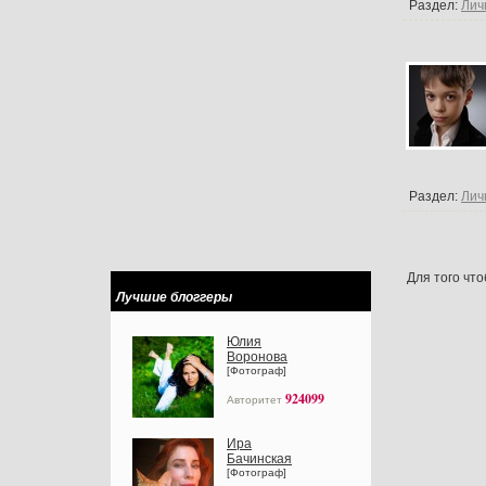
Раздел:
Лич
Раздел:
Лич
Для того чт
Лучшие блоггеры
Юлия
Воронова
[Фотограф]
924099
Авторитет
Ира
Бачинская
[Фотограф]