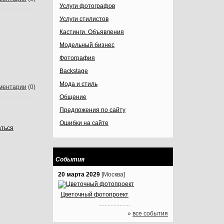
Услуги фотографов
Услуги стилистов
Кастинги. Объявления
Модельный бизнес
Фотография
Backstage
Мода и стиль
ментарии
(0)
Общение
Предложения по сайту
Ошибки на сайте
аться
События
20 марта 2029
[Москва]
Цветочный фотопроект
.....................
»
все события