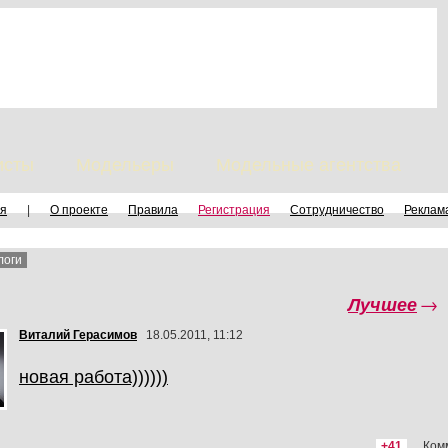
исты
Модельеры
Модельные агентства
я
|
О проекте
Правила
Регистрация
Сотрудничество
Реклам
логи
Лучшее
→
Виталий Герасимов
18.05.2011, 11:12
новая работа))))))
+41
Ком