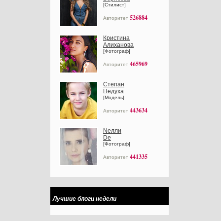
[Стилист]
526884
Авторитет
Кристина
Алиханова
[Фотограф]
465969
Авторитет
Степан
Недуха
[Модель]
443634
Авторитет
Nелли
Dе
[Фотограф]
441335
Авторитет
Лучшие блоги недели