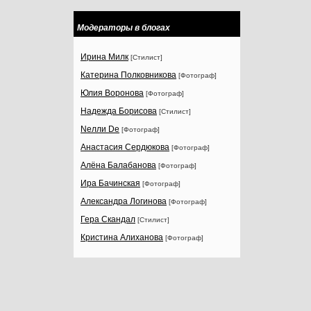
Модераторы в блогах
Ирина Милк
[Стилист]
Катерина Полковникова
[Фотограф]
Юлия Воронова
[Фотограф]
Надежда Борисова
[Стилист]
Nелли Dе
[Фотограф]
Анастасия Сердюкова
[Фотограф]
Алёна Балабанова
[Фотограф]
Ира Бачинская
[Фотограф]
Александра Логинова
[Фотограф]
Гера Скандал
[Стилист]
Кристина Алиханова
[Фотограф]