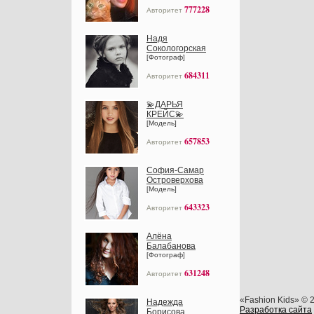
777228
Авторитет
Надя
Сокологорская
[Фотограф]
684311
Авторитет
💫ДАРЬЯ
КРЕЙС💫
[Модель]
657853
Авторитет
София-Самар
Островерхова
[Модель]
643323
Авторитет
Алёна
Балабанова
[Фотограф]
631248
Авторитет
«Fashion Kids» © 
Надежда
Разработка сайта
Борисова