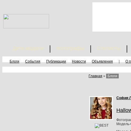
Дети модели
Фотографы
Стилисты
Блоги
События
Публикации
Новости
Объявления
|
О 
Главная
»
Блоги
София 
Hallo
Фотогра
Модель