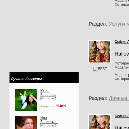
Модель
Фотогр
Раздел:
Услуги 
София 
Hallo
Фотогра
Модель
Модель
Лучшие блоггеры
Фотогр
Юлия
Воронова
Раздел:
Личные 
[Фотограф]
924099
Авторитет
София 
Ира
Бачинская
[Фотограф]
Hallo