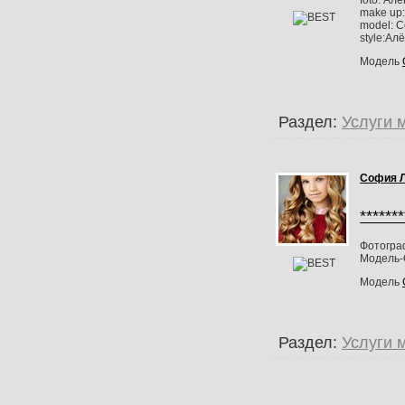
make up
model: 
style:Ал
Модель
Раздел:
Услуги 
София 
*******
Фотогра
Модель
Модель
Раздел:
Услуги 