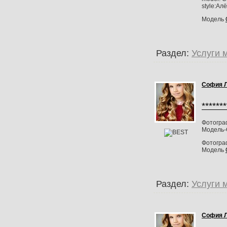
style:Ал
Модель
Раздел:
Услуги 
София 
*******
Фотогра
Модель
Фотогр
Модель
Раздел:
Услуги 
София 