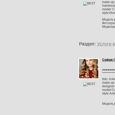
make up
hairdres
model: 
style:Ин
Модель
Фотогр
Модель
Раздел:
Услуги 
София 
*******
foto: Ал
make up
designer
model:С
style:Ал
Модель