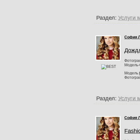
Раздел:
Услуги 
София 
Дождл
Фотогра
Модель
Модель
Фотогр
Раздел:
Услуги 
София 
Fashio