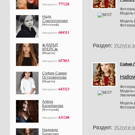
777228
Авторитет
Фотогра
Модель
Надя
Сокологорская
Модель
[Фотограф]
Фотогр
684311
Авторитет
Раздел:
Услуги 
💫ДАРЬЯ
КРЕЙС💫
[Модель]
657853
Авторитет
София 
София-Самар
Hallo
Островерхова
[Модель]
Фотогра
643323
Авторитет
Модель
Увеличи
Алёна
Модель
Балабанова
Фотогр
[Фотограф]
631248
Авторитет
Раздел:
Услуги 
Надежда
Борисова