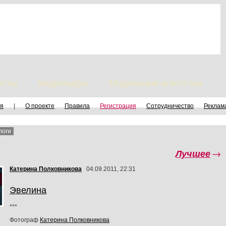
исты
Модельеры
Модельные агентства
я
|
О проекте
Правила
Регистрация
Сотрудничество
Реклам
логи
Лучшее
→
Катерина Полковникова
04.09.2011, 22:31
Эвелина
***
Фотограф
Катерина Полковникова