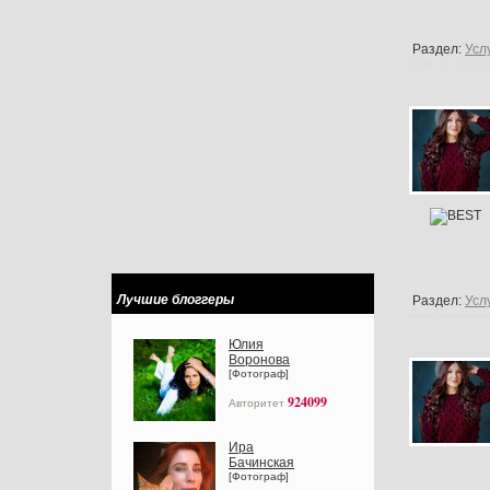
Раздел:
Усл
Лучшие блоггеры
Раздел:
Усл
Юлия
Воронова
[Фотограф]
924099
Авторитет
Ира
Бачинская
[Фотограф]