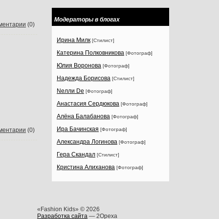
Модераторы в блогах
ментарии
(0)
Ирина Милк
[Стилист]
Катерина Полковникова
[Фотограф]
Юлия Воронова
[Фотограф]
Надежда Борисова
[Стилист]
Nелли Dе
[Фотограф]
Анастасия Сердюкова
[Фотограф]
Алёна Балабанова
[Фотограф]
Ира Бачинская
ментарии
(0)
[Фотограф]
Александра Логинова
[Фотограф]
Гера Скандал
[Стилист]
Кристина Алиханова
[Фотограф]
«Fashion Kids» © 2026
Разработка сайта
— 2Opexa