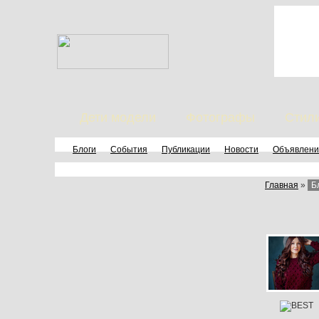
Дети модели
Фотографы
Стил
Блоги
События
Публикации
Новости
Объявлени
Главная
»
Б