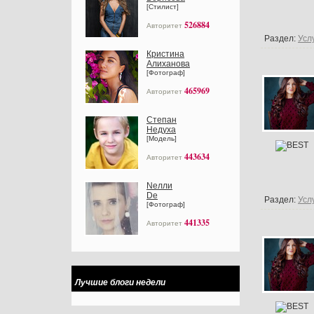
[Стилист]
526884
Авторитет
Раздел:
Усл
Кристина
Алиханова
[Фотограф]
465969
Авторитет
Степан
Недуха
[Модель]
443634
Авторитет
Nелли
Dе
Раздел:
Усл
[Фотограф]
441335
Авторитет
Лучшие блоги недели