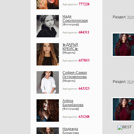
777228
Авторитет
Надя
Раздел:
Усл
Сокологорская
[Фотограф]
684311
Авторитет
💫ДАРЬЯ
КРЕЙС💫
[Модель]
657853
Авторитет
София-Самар
Островерхова
[Модель]
Раздел:
Усл
643323
Авторитет
Алёна
Балабанова
[Фотограф]
631248
Авторитет
Надежда
Борисова