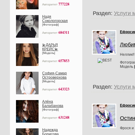
777228
Авторитет
Раздел:
Услуги 
Надя
Сокологорская
[Фотограф]
684311
Ефроси
Авторитет
Люби
💫ДАРЬЯ
КРЕЙС💫
[Модель]
Неллик!!
657853
Авторитет
Фотогр
Модель
София-Самар
Островерхова
[Модель]
Раздел:
Услуги 
643323
Авторитет
Алёна
Ефроси
Балабанова
[Фотограф]
631248
Ости
Авторитет
Фрося и
Надежда
Борисова