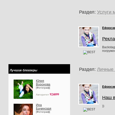
Раздел:
Услуги 
Ефроси
Рекла
Backstag
погружен
Раздел:
Личные 
Лучшие блоггеры
Юлия
Воронова
Ефроси
[Фотограф]
924099
Авторитет
Наш в
Ира
))
Бачинская
[Фотограф]