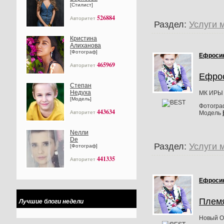
[Стилист]
526884
Авторитет
Раздел:
Услуги 
Кристина
Алиханова
[Фотограф]
Ефроси
465969
Авторитет
Ефро
Степан
Недуха
МК ИРЫ 
[Модель]
Фотогр
443634
Модель
Авторитет
Nелли
Dе
Раздел:
Услуги 
[Фотограф]
441335
Авторитет
Ефроси
Племя
Лучшие блоги недели
Новый О