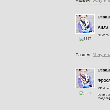
Раздел:
Услуги 
Ефроси
KIDS
NEW, Ос
Раздел:
Услуги 
Ефроси
Фрос
МК Иры 
Фотогр
Модель