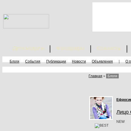
Дети модели
Фотографы
Стилисты
Блоги
События
Публикации
Новости
Объявления
|
О 
Главная
»
Блоги
Ефроси
Лицо 
NEW