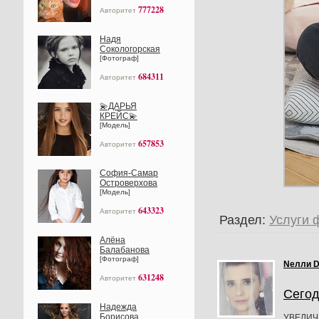
777228
Авторитет
Надя
Сокологорская
[Фотограф]
684311
Авторитет
💫ДАРЬЯ
КРЕЙС💫
[Модель]
657853
Авторитет
София-Самар
Островерхова
[Модель]
643323
Авторитет
Раздел:
Услуги 
Алёна
Балабанова
[Фотограф]
Nелли 
631248
Авторитет
Сегод
Надежда
Борисова
УВЕЛИЧ