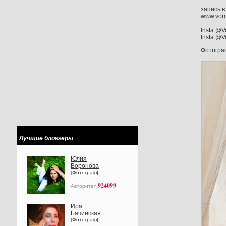
запись в
www.voro
Insta @V
Insta @V
Фотогр
Лучшие блоггеры
Юлия
Воронова
[Фотограф]
924099
Авторитет
Ира
Бачинская
[Фотограф]