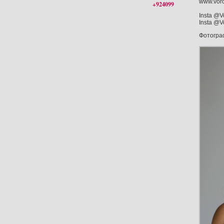
www.voro
+924099
Insta @V
Insta @V
Фотогр