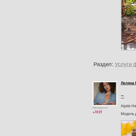
Раздел:
Услуги 
Леляна 
~
Agata Ha
Авторитет
+3115
Модель