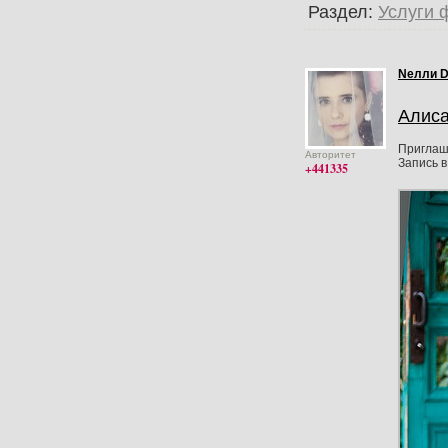
Раздел:
Услуги 
Nелли 
Алис
Приглаш
Авторитет
Запись в
+441335