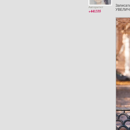
Записать
Авторитет
УВЕЛИ
+441335