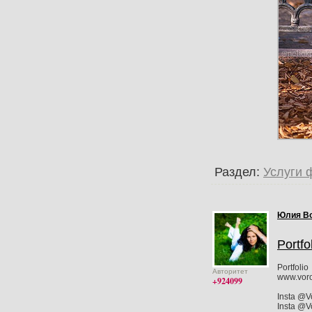
Раздел:
Услуги 
Юлия В
Portfo
Portfolio
Авторитет
www.voro
+924099
Insta @V
Insta @V