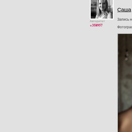
Саша
Запись 
Авторитет
+358957
Фотогр