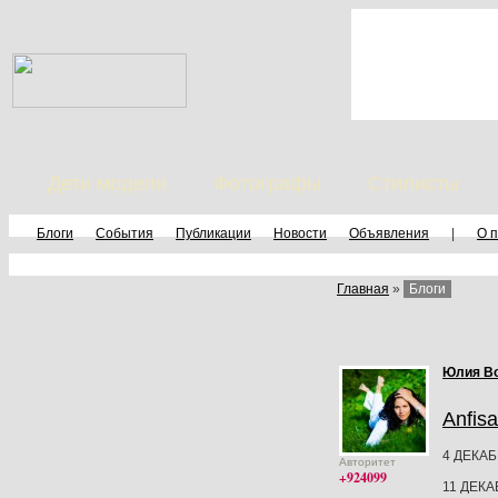
Дети модели
Фотографы
Стилисты
Блоги
События
Публикации
Новости
Объявления
|
О 
Главная
»
Блоги
Юлия В
Anfisa
4 ДЕКА
Авторитет
+924099
11 ДЕК