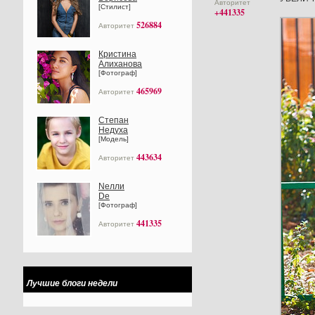
Авторитет
[Стилист]
+441335
526884
Авторитет
Кристина
Алиханова
[Фотограф]
465969
Авторитет
Степан
Недуха
[Модель]
443634
Авторитет
Nелли
Dе
[Фотограф]
441335
Авторитет
Лучшие блоги недели