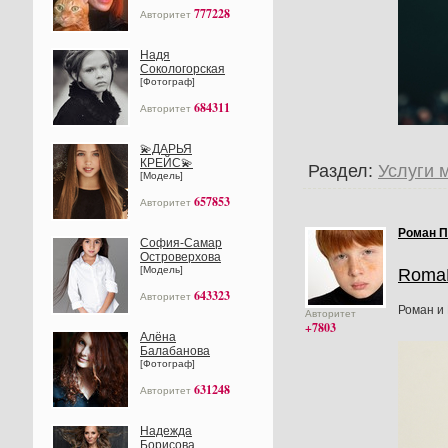
777228
Авторитет
Надя
Сокологорская
[Фотограф]
684311
Авторитет
💫ДАРЬЯ
КРЕЙС💫
Раздел:
Услуги 
[Модель]
657853
Авторитет
Роман П
София-Самар
Островерхова
[Модель]
Roma
643323
Авторитет
Роман и
Авторитет
+7803
Алёна
Балабанова
[Фотограф]
631248
Авторитет
Надежда
Борисова