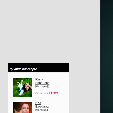
Лучшие блоггеры
Юлия
Воронова
[Фотограф]
924099
Авторитет
Ира
Бачинская
[Фотограф]