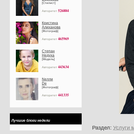
[Стилист]
526884
Авторитет
Кристина
Алиханова
[Фотограф]
465969
Авторитет
Степан
Недуха
[Модель]
443634
Авторитет
Nелли
Dе
[Фотограф]
441335
Авторитет
Лучшие блоги недели
Раздел:
Услуги 