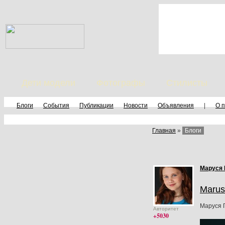
Дети модели
Фотографы
Стилисты
Блоги
События
Публикации
Новости
Объявления
|
О 
Главная
»
Блоги
Маруся 
Marus
Маруся 
Авторитет
+5030