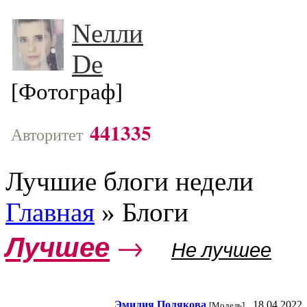
Nелли
Dе
[Фотограф]
441335
Авторитет
Лучшие блоги недели
Главная
»
Блоги
Лучшее
→
Не лучшее
Эмилия Пoлякoвa
18.04.2022,
[Модель]