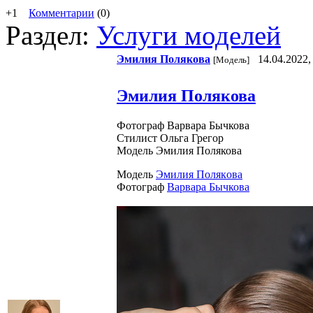
+1
Комментарии
(0)
Раздел:
Услуги моделей
Эмилия Пoлякoвa
14.04.2022,
[Модель]
Эмилия Полякова
Фотограф Варвара Бычкова
Стилист Ольга Грегор
Модель Эмилия Полякова
Модель
Эмилия Пoлякoвa
Фотограф
Варвара Бычкова