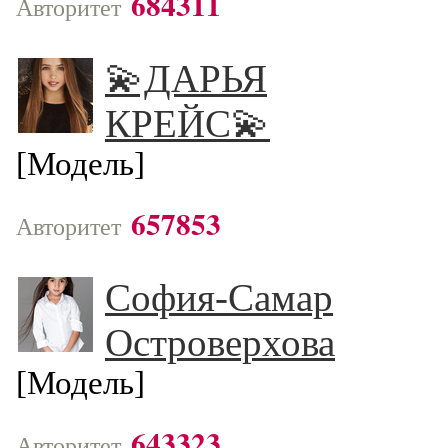
684311
Авторитет
💫ДАРЬЯ
КРЕЙС💫
[Модель]
657853
Авторитет
София-Самар
Островерхова
[Модель]
643323
Авторитет