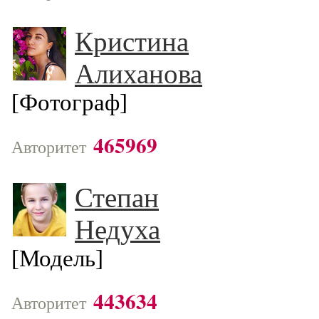
Кристина
Алиханова
[Фотограф]
465969
Авторитет
Степан
Недуха
[Модель]
443634
Авторитет