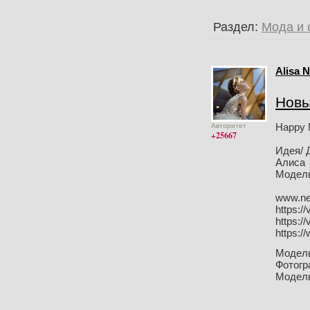
Раздел:
Мода и 
Alisa 
Новы
Happy 
Авторитет
+25667
Идея/ 
Алиса
Модель
www.ne
https:/
https:/
https:/
Модел
Фотог
Модел