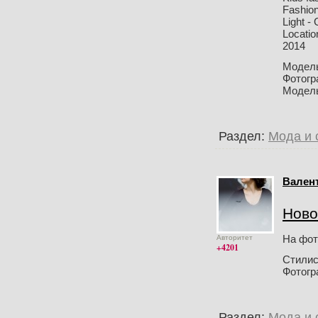
Fashion
Light -
Locati
2014
Модел
Фотог
Модел
Раздел:
Мода и 
Вален
Ново
На фот
Авторитет
+4201
Стили
Фотог
Раздел:
Мода и 