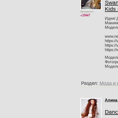
Swan/
Kids 
Авторитет
+25667
Идея/ 
Макияж
Модель
www.ne
https:/
https:/
https:/
Модел
Фотог
Модел
Раздел:
Мода и 
Алина
Danc