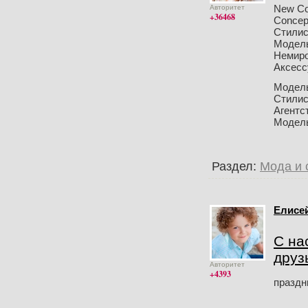
New Co
Авторитет
+36468
Conсep
Стилис
Модель
Немир
Аксесс
Модел
Стили
Агентс
Модел
Раздел:
Мода и 
Елисе
С на
друзь
Авторитет
+4393
праздни