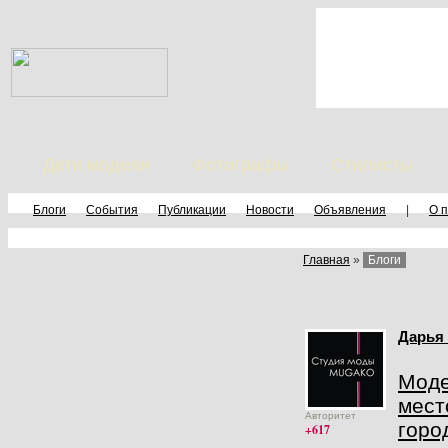
Дети модели
Фотографы
Стилисты
Блоги
События
Публикации
Новости
Объявления
|
О 
Главная
»
Блоги
Дарья
Моде
мест
Авторитет
горо
+617