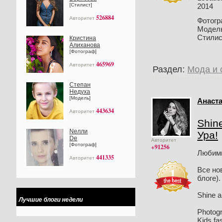
2014
[Стилист]
526884
Авторитет
Фотог
Модел
Стили
Кристина
Алиханова
[Фотограф]
465969
Авторитет
Раздел:
Мода и 
Степан
Недуха
[Модель]
Анаста
443634
Авторитет
Shine
Nелли
Ура!
Dе
Авторитет
[Фотограф]
+91256
Любимы
441335
Авторитет
Все но
блоге)
Shine a
Лучшие блоги недели
Photogr
Kids fa