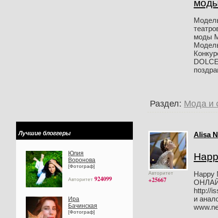
мод
Модель
театро
моды 
Модельн
Конкур
DOLCE 
поздрав
Раздел:
Мода и 
Лучшие блоггеры
Alisa 
Юлия
Happ
Воронова
[Фотограф]
Happy 
Авторитет
924099
+25667
Авторитет
ОНЛА
http://
и анал
Ира
Бачинская
www.ne
[Фотограф]