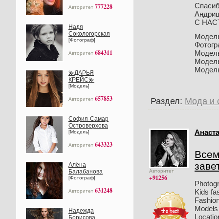
Спасиб
777228
Авторитет
Андриш
С НАС
Надя
Сокологорская
Модел
[Фотограф]
Фотог
684311
Модел
Авторитет
Модел
Модел
💫ДАРЬЯ
КРЕЙС💫
[Модель]
657853
Авторитет
Раздел:
Мода и 
София-Самар
Островерхова
Анаста
[Модель]
643323
Авторитет
Всем
заве
Алёна
Балабанова
Авторитет
+91256
[Фотограф]
Photog
631248
Kids fa
Авторитет
Fashion
Models 
Надежда
Locati
Борисова