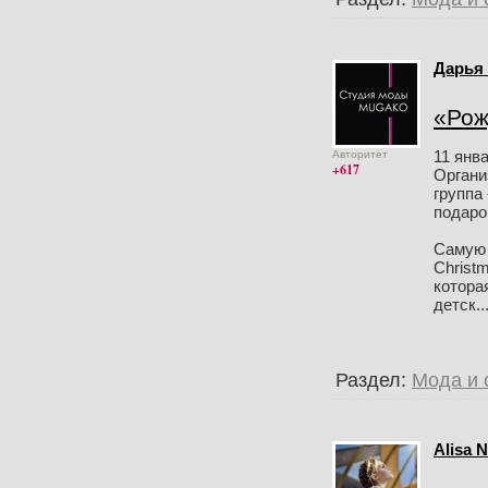
Дарья
«Рож
11 янва
Авторитет
+617
Органи
группа
подаро
Самую 
Christm
котора
детск...
Раздел:
Мода и 
Alisa 