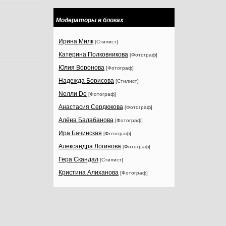
Модераторы в блогах
Ирина Милк
[Стилист]
Катерина Полковникова
[Фотограф]
Юлия Воронова
[Фотограф]
Надежда Борисова
[Стилист]
Nелли Dе
[Фотограф]
Анастасия Сердюкова
[Фотограф]
Алёна Балабанова
[Фотограф]
Ира Бачинская
[Фотограф]
Александра Логинова
[Фотограф]
Гера Скандал
[Стилист]
Кристина Алиханова
[Фотограф]