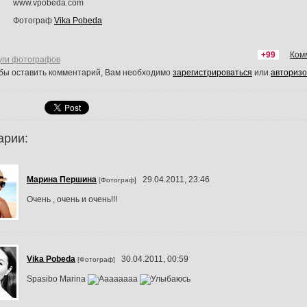
www.vpobeda.com
Фотограф
Vika Pobeda
+99
Ком
уги фотографов
обы оставить комментарий, Вам необходимо
зарегистрироваться
или
авторизо
арии:
Марина Першина
29.04.2011, 23:46
[Фотограф]
Очень , очень и очень!!!
Vika Pobeda
30.04.2011, 00:59
[Фотограф]
Spasibo Marina