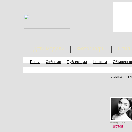
Дети модели
Фотографы
Стил
Блоги
События
Публикации
Новости
Объявлени
Главная
»
Бл
Авторитет
+257705