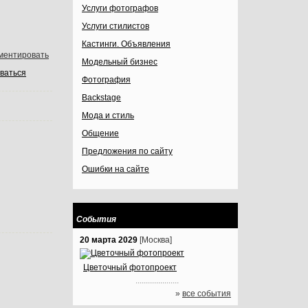
Услуги фотографов
Услуги стилистов
Кастинги. Объявления
ментировать
Модельный бизнес
ваться
Фотография
Backstage
Мода и стиль
Общение
Предложения по сайту
Ошибки на сайте
События
20 марта 2029
[Москва]
Цветочный фотопроект
.....................
»
все события