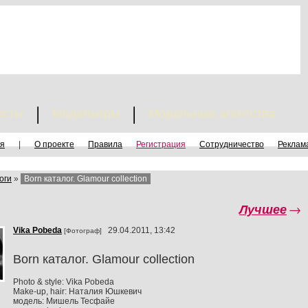
исты
Модельеры
Модельные агентства
я
|
О проекте
Правила
Регистрация
Сотрудничество
Реклам
оги
»
Born каталог. Glamour collection
Лучшее
→
Vika Pobeda
29.04.2011, 13:42
[Фотограф]
Born каталог. Glamour collection
Photo & style: Vika Pobeda
Make-up, hair: Наталия Юшкевич
модель: Мишель Тесфайе