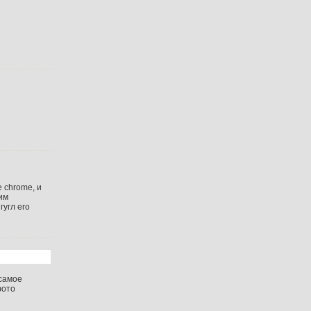
 chrome, и
ким
гугл его
 самое
фото