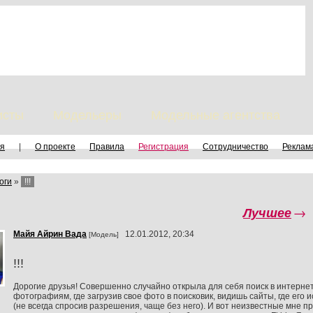
исты
Модельеры
Модельные агентства
я
|
О проекте
Правила
Регистрация
Сотрудничество
Реклам
оги
»
!!!
Лучшее
→
Майя Айрин Вада
12.01.2012, 20:34
[Модель]
!!!
Дорогие друзья! Совершенно случайно открыла для себя поиск в интерне
фотографиям, где загрузив свое фото в поисковик, видишь сайты, где его 
(не всегда спросив разрешения, чаще без него). И вот неизвестные мне п