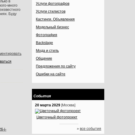
лько в
Услуги фотографов
ного-много
неизвестного
Услуги стилистов
риях. Буду
Кастинги. Объявления
Модельный бизнес
Фотография
Backstage
Мода и стиль
ментировать
Общение
ваться
Предложения по сайту
Ошибки на сайте
События
20 марта 2029
[Москва]
Цветочный фотопроект
.....................
»
все события
26-i-