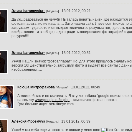
Элиза baranovska~
13.01.2012, 00:21
[Модель]
Да уж...радоваться не чему((( Пыталась понять, найти, где находится э
фотоаппарата, но не нашла..... Зато нашла сайт, tineye.com (поиск по 
загружаем туда фото и он выдает количество результатов, где есть да
изображение...и вообще, надо оградить копирование фотографий с да
ресурса!!!!
Элиза baranovska~
13.01.2012, 00:31
[Модель]
УРА!!! Нашли значок "фотоаппарат" Но, для этого пришлось скачать но
версия 16! Действительно, загрузили фото и выдает все сайты с данн
изображением......
Ксюша Митрофанова
13.01.2012, 00:49
[Модель]
А можно было и не скачивать. Я в гугле набила "google поиск по фо
на ссылку
www.google.ru/imghp
- там значок фотоаппарата.
Гугл больше ищет, чем tineye.com
Алексия Фроемчук
13.01.2012, 00:39
[Модель]
Ужас! А мы себя еще и в контакте нашли у меня шок!
Кто то сид