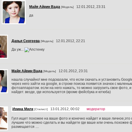
Майя Айрин Вада
12.01.2012, 23:31
[Модель]
да
Дарья Сергеева
12.01.2012, 22:21
[Модель]
Да уж...
Майя Айрин Вада
12.01.2012, 23:31
[Модель]
нашла случайно! мне подсказали, что если скачать и установить Google
через него зайти на google, в строке поиска появится значок с малень
фотоаппаратом. если на него нажать, то можно загрузить свое фото, и 
найдет. везде, где используется (кроме фейсбука и ютюба)
Ирина Милк
13.01.2012, 00:02
модератор
[Стилист]
Гугл ищет похожее на ваше фото и конечно найдет и ваше личное,это
лучшие что можно сделать и вы найдете где ваше или очень похожее 
размещается ....