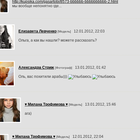
http://kupsika.com/gasartobi/8573-bbbbbb-bbbbbbbbbb-2.html
мы вообще непонятно где...
Елизавета Левченко
12.01.2012, 22:03
[Модель]
Ольга, а как вы нашли? можете рассказать?
Александра Стриж
13.01.2012, 01:42
[Фотограф]
Оль, вас похитили арабы)))
♥ Милана Трофимова ♥
13.01.2012, 15:46
[Модель]
ага)
♥ Милана Трофимова ♥
12.01.2012, 22:04
[Модель]