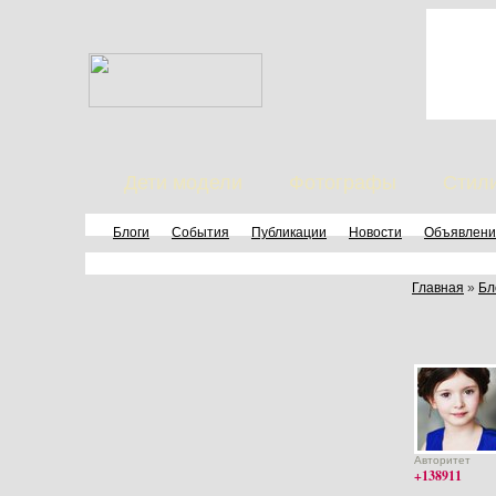
Дети модели
Фотографы
Стил
Блоги
События
Публикации
Новости
Объявлени
Главная
»
Бл
Авторитет
+138911