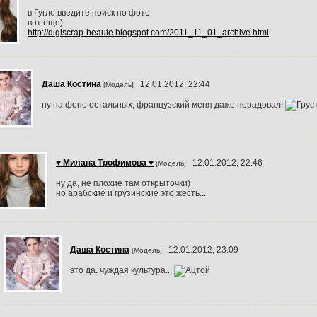
в Гугле введите поиск по фото
вот еще)
http://digiscrap-beaute.blogspot.com/2011_11_01_archive.html
Даша Костина
12.01.2012, 22:44
[Модель]
ну на фоне остальных, французский меня даже порадовал!
♥ Милана Трофимова ♥
12.01.2012, 22:46
[Модель]
ну да, не плохие там открыточки)
но арабские и грузинские это жесть...
Даша Костина
12.01.2012, 23:09
[Модель]
это да. чуждая культура...