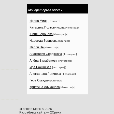
Модераторы в блогах
Ирина Милк
[Стилист]
Катерина Полковникова
[Фотограф]
Юлия Воронова
[Фотограф]
Надежда Борисова
[Стилист]
Nелли Dе
[Фотограф]
Анастасия Сердюкова
[Фотограф]
Алёна Балабанова
[Фотограф]
Ира Бачинская
[Фотограф]
Александра Логинова
[Фотограф]
Гера Скандал
[Стилист]
Кристина Алиханова
[Фотограф]
«Fashion Kids» © 2026
Разработка сайта
— 2Opexa