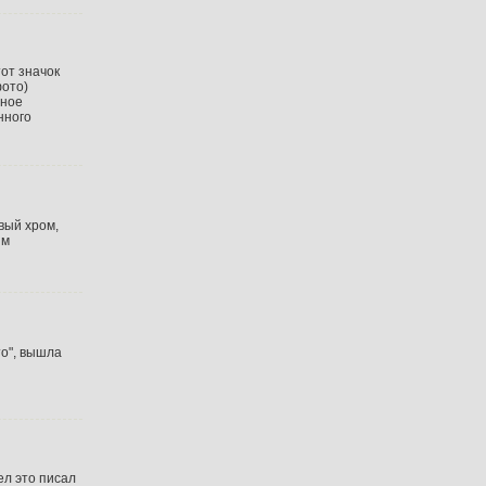
тот значок
фото)
нное
нного
вый хром,
ым
то", вышла
ел это писал