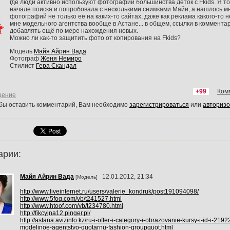
где люди активно используют фотографии большинства деток с Fkids. Я то
начале поиска и попробовала с несколькими снимками Майи, а нашлось м
фотографий не только её на каких-то сайтах, даже как реклама какого-то 
мне модельного агентства вообще в Астане... в общем, ссылки в коммента
добавлять ещё по мере нахождения новых.
Можно ли как-то защитить фото от копирования на Fkids?
Модель
Майя Айрин Вада
Фотограф
Женя Немиро
Стилист
Гера Скандал
+99
Ком
щение
обы оставить комментарий, Вам необходимо
зарегистрироваться
или
авторизо
арии:
Майя Айрин Вада
12.01.2012, 21:34
[Модель]
http://www.liveinternet.ru/users/valerie_kondruk/post191094098/
http://www.5foq.com/vb/t241527.html
http://www.htoof.com/vb/t234780.html
http://fikcyjna12.pinger.pl/
http://astana.avizinfo.kz/ru-i-offer-i-category-i-obrazovanie-kursy-i-id-i-2192
modelinoe-agentstvo-quotarnu-fashion-groupquot.html