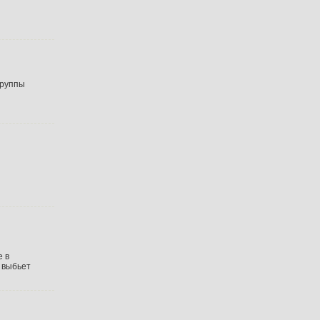
группы
е в
 выбьет