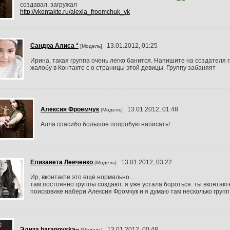
создавал, загружал
http://vkontakte.ru/alexia_froemchuk_vk
Сандра Алиса *
13.01.2012, 01:25
[Модель]
Ирина, такая группа очень легко банится. Напишите на создателя 
жалобу в Контакте с о страницы этой девицы. Группу забаняят
Алексия Фроемчук
13.01.2012, 01:48
[Модель]
Алла спасибо большое попробую написать!
Елизавета Левченко
13.01.2012, 03:22
[Модель]
Ир, вконтакте это ещё нормально...
там постоянно группы создают. я уже устала бороться. ты вконтакт
поисковике набери Алексия Фромчук и я думаю там несколько групп
Элиза baranovska~
13.01.2012, 00:48
[Модель]