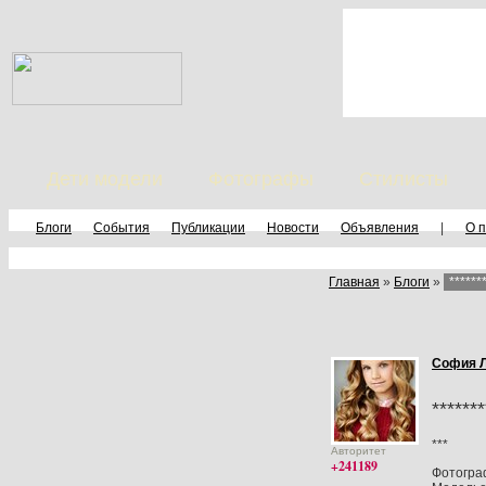
Дети модели
Фотографы
Стилисты
Блоги
События
Публикации
Новости
Объявления
|
О 
Главная
»
Блоги
»
******
София 
*******
***
Авторитет
+241189
Фотогр