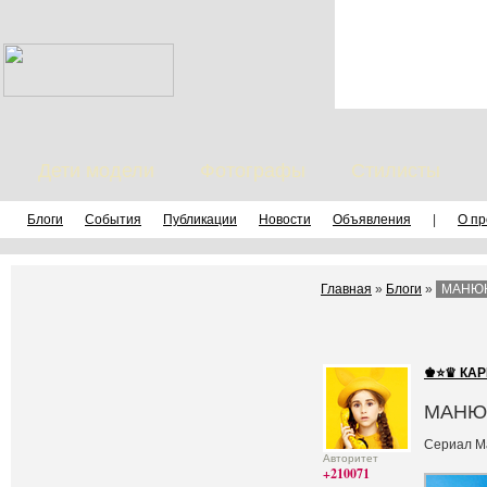
Дети модели
Фотографы
Стилисты
Блоги
События
Публикации
Новости
Объявления
|
О пр
Главная
»
Блоги
»
МАНЮ
♚⭐♛ КАР
МАНЮ
Сериал М
Авторитет
+210071