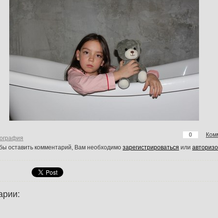
0
Ком
ография
обы оставить комментарий, Вам необходимо
зарегистрироваться
или
авторизо
арии: