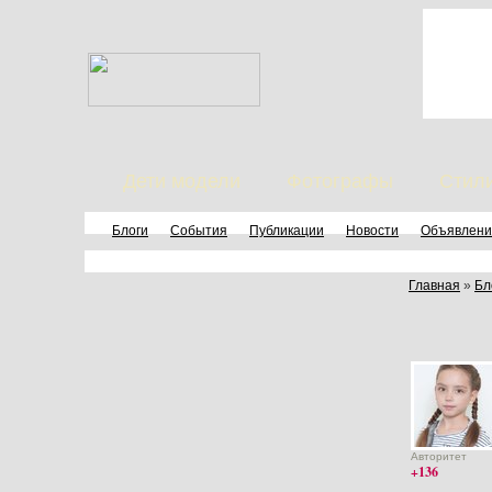
Дети модели
Фотографы
Стил
Блоги
События
Публикации
Новости
Объявлени
Главная
»
Бл
Авторитет
+136