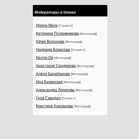
Модераторы в блогах
Ирина Милк
[Стилист]
Катерина Полковникова
[Фотограф]
Юлия Воронова
[Фотограф]
Надежда Борисова
[Стилист]
Nелли Dе
[Фотограф]
Анастасия Сердюкова
[Фотограф]
Алёна Балабанова
[Фотограф]
Ира Бачинская
[Фотограф]
Александра Логинова
[Фотограф]
Гера Скандал
[Стилист]
Кристина Алиханова
[Фотограф]