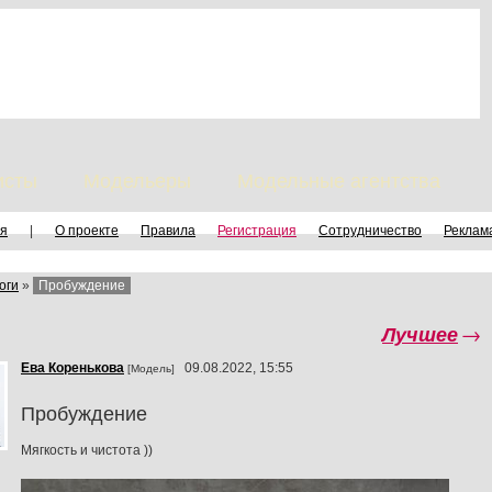
исты
Модельеры
Модельные агентства
я
|
О проекте
Правила
Регистрация
Сотрудничество
Реклам
оги
»
Пробуждение
Лучшее
→
Ева Коренькова
09.08.2022, 15:55
[Модель]
Пробуждение
Мягкость и чистота ))