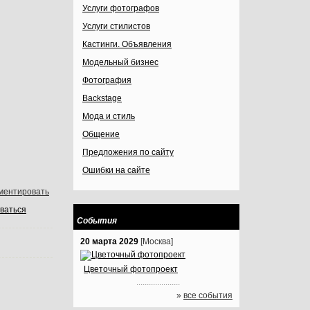
Услуги фотографов
Услуги стилистов
Кастинги. Объявления
Модельный бизнес
Фотография
Backstage
Мода и стиль
Общение
Предложения по сайту
Ошибки на сайте
ментировать
ваться
События
20 марта 2029
[Москва]
Цветочный фотопроект
.....................
»
все события