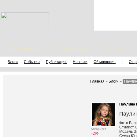
Дети модели
Фотографы
Стилисты
Блоги
События
Публикации
Новости
Объявления
|
О пр
Главная
»
Блоги
»
Паулин
Паулина 
Паули
Фото Вар
Стилист О
Авторитет
Модель Э
+206
Сумка Юл