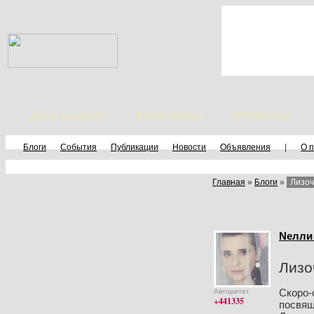
Дети модели
Фотографы
Стилисты
Блоги
События
Публикации
Новости
Объявления
|
О 
Главная
»
Блоги
»
Лизоч
Nелли
Лизо
Скоро-
Авторитет
+441335
посвящ