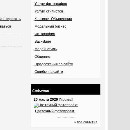
Услуги фотографов
Услуги стилистов
ментировать
Кастинги. Объявления
ваться
Модельный бизнес
Фотография
Backstage
Мода и стиль
Общение
Предложения по сайту
Ошибки на сайте
События
20 марта 2029
[Москва]
Цветочный фотопроект
.....................
»
все события