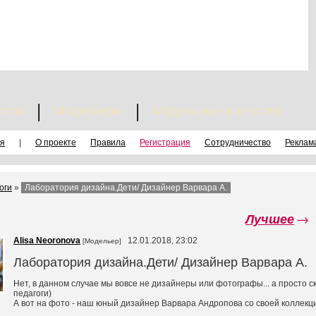
исты
Модельеры
Модельные агентства
я
|
О проекте
Правила
Регистрация
Сотрудничество
Реклам
оги
»
Лаборатория дизайна.Дети/ Дизайнер Варвара А.
Лучшее
→
Alisa Neoronova
12.01.2018, 23:02
[Модельер]
Лаборатория дизайна.Дети/ Дизайнер Варвара А.
Нет, в данном случае мы вовсе не дизайнеры или фотографы... а просто 
педагоги)
А вот на фото - наш юный дизайнер Варвара Андропова со своей коллекц