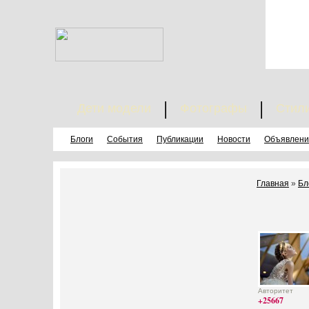
Дети модели
Фотографы
Стил
Блоги
События
Публикации
Новости
Объявлени
Главная
»
Бл
Авторитет
+25667