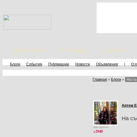
Дети модели
Фотографы
Стилисты
Блоги
События
Публикации
Новости
Объявления
|
О 
Главная
»
Блоги
»
На съ
Артем 
На съ
Авторитет
+2940