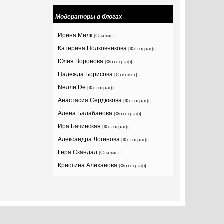
Модераторы в блогах
Ирина Милк
[Стилист]
Катерина Полковникова
[Фотограф]
Юлия Воронова
[Фотограф]
Надежда Борисова
[Стилист]
Nелли Dе
[Фотограф]
Анастасия Сердюкова
[Фотограф]
Алёна Балабанова
[Фотограф]
Ира Бачинская
[Фотограф]
Александра Логинова
[Фотограф]
Гера Скандал
[Стилист]
Кристина Алиханова
[Фотограф]