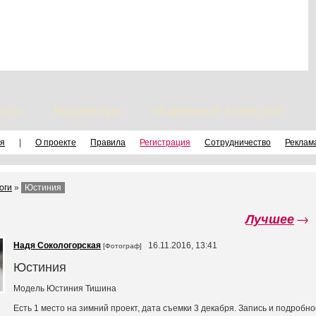
исты
Модельеры
Модельные агентства
я
|
О проекте
Правила
Регистрация
Сотрудничество
Реклам
оги
»
Юстиния
Лучшее
→
Надя Сокологорская
16.11.2016, 13:41
[Фотограф]
Юстиния
Модель Юстиния Тишина
Есть 1 место на зимний проект, дата съемки 3 декабря. Запись и подробно