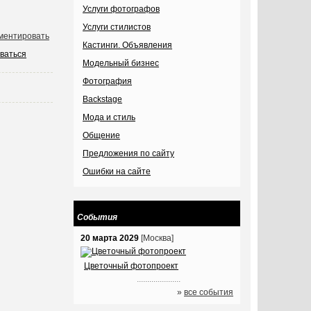
Услуги фотографов
Услуги стилистов
ментировать
Кастинги. Объявления
ваться
Модельный бизнес
Фотография
Backstage
Мода и стиль
Общение
Предложения по сайту
Ошибки на сайте
События
20 марта 2029
[Москва]
Цветочный фотопроект
.....................
»
все события