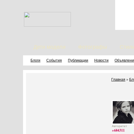
Дети модели
Фотографы
Стил
Блоги
События
Публикации
Новости
Объявлени
Главная
»
Бл
Авторитет
+684311