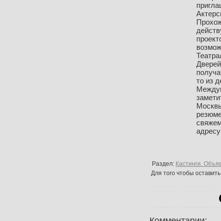
пригла
Актерс
Прохож
действ
проект
возмож
Театра
Дверей
получа
то из 
Междун
замети
Москвы
резюме
свяжем
адресу
Раздел:
Кастинги. Объя
Для того чтобы оставит
Комментарии: