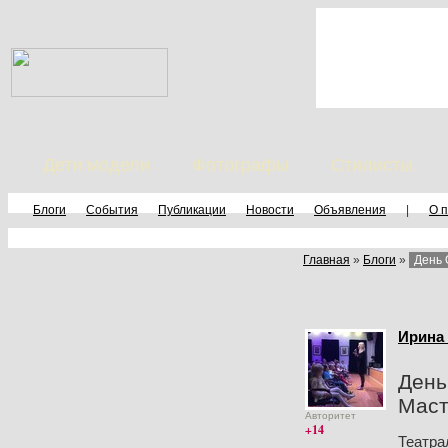
Дети модели
Фотографы
Стилисты
Блоги
События
Публикации
Новости
Объявления
|
О 
Главная
»
Блоги
»
День 
Ирина
День
Маст
Авторитет
+14
Театра