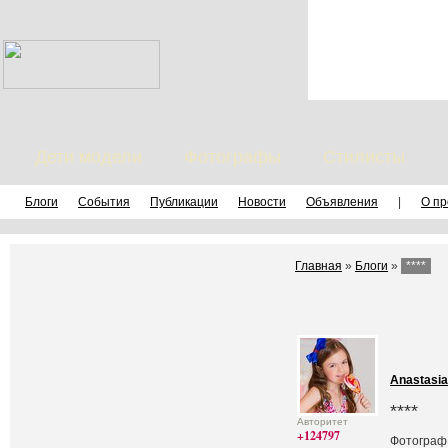
Дети модели
Фотографы
Стилисты
Блоги
События
Публикации
Новости
Объявления
|
О пр
Главная
»
Блоги
»
****
Anastasi
****
Авторитет
+124797
Фотограф