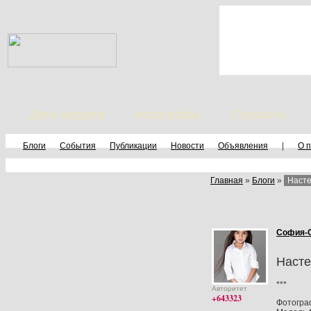
Дети модели
Фотографы
Стилисты
Блоги
События
Публикации
Новости
Объявления
|
О 
Главная
»
Блоги
»
Насте
София-
Насте
***
Авторитет
+643323
Фотогр