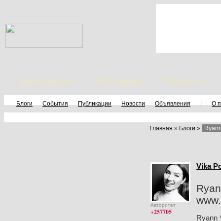
Дети модели
Фотографы
Стилисты
Блоги
События
Публикации
Новости
Объявления
|
О 
Главная
»
Блоги
»
Ryann
Vika P
Ryan
www.
Авторитет
+257705
Ryann 