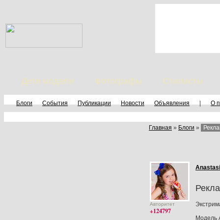
Дети модели
Фотографы
Стилисты
Блоги
События
Публикации
Новости
Объявления
|
О 
Главная
»
Блоги
»
Рекла
Anastas
Рекл
Экстрима
Авторитет
+124797
Модель 