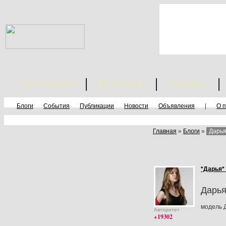
Дети модели
Фотографы
Стилисты
Блоги
События
Публикации
Новости
Объявления
|
О 
Главная
»
Блоги
»
Дарь
*Дарья*
Дарь
модель 
Авторитет
+19302