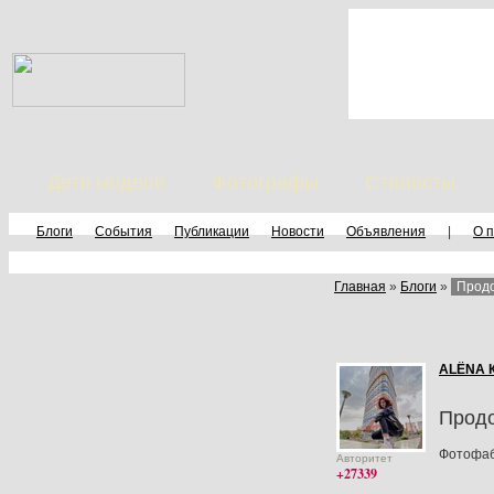
Дети модели
Фотографы
Стилисты
Блоги
События
Публикации
Новости
Объявления
|
О 
Главная
»
Блоги
»
Продо
ALЁNA 
Продо
Фотофа
Авторитет
+27339