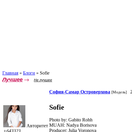
Главная
»
Блоги
»
Sofie
Лучшее
→
Не лучшее
София-Самар Островерхова
2
[Модель]
Sofie
Photo by: Gabito Rohh
MUAH: Nadya Borisova
Авторитет
Producer: Julia Voronova
+643323