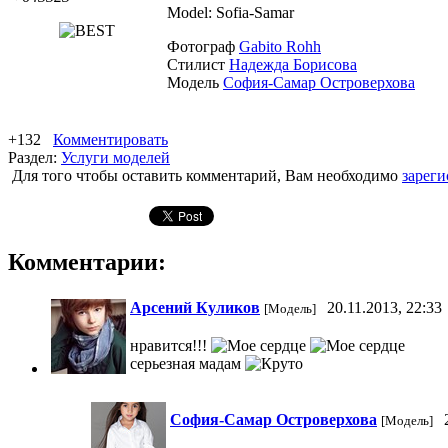
Model: Sofia-Samar
Фотограф
Gabito Rohh
Стилист
Надежда Борисова
Модель
София-Самар Островерхова
+132
Комментировать
Раздел:
Услуги моделей
Для того чтобы оставить комментарий, Вам необходимо
зареги
Комментарии:
Арсений Куликов
20.11.2013, 22:33
[Модель]
нравится!!!
серьезная мадам
София-Самар Островерхова
2
[Модель]