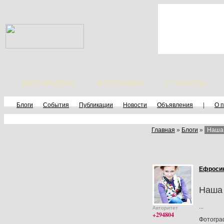
Дети модели
Фотографы
Стилисты
Блоги
События
Публикации
Новости
Объявления
|
О 
Главная
»
Блоги
»
Наша 
Ефроси
Наша 
...
Авторитет
+294804
Фотогр