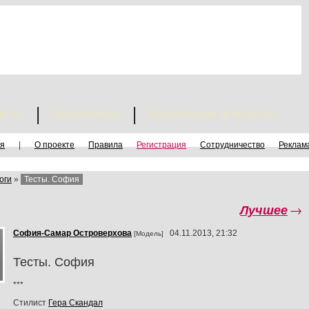
исты
Модельеры
Модельные агентства
я
|
О проекте
Правила
Регистрация
Сотрудничество
Реклам
оги
»
Тесты. София
Лучшее
→
София-Самар Островерхова
04.11.2013, 21:32
[Модель]
Тесты. София
***
Стилист
Гера Скандал