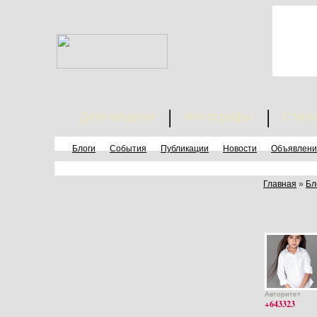
Дети модели
Фотографы
Стил
Блоги
События
Публикации
Новости
Объявлени
Главная
»
Бл
Авторитет
+643323