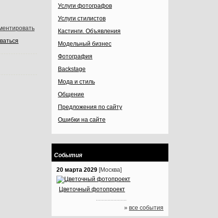
Услуги фотографов
Услуги стилистов
ментировать
Кастинги. Объявления
ваться
Модельный бизнес
Фотография
Backstage
Мода и стиль
Общение
Предложения по сайту
Ошибки на сайте
События
20 марта 2029
[Москва]
Цветочный фотопроект
.....................
»
все события