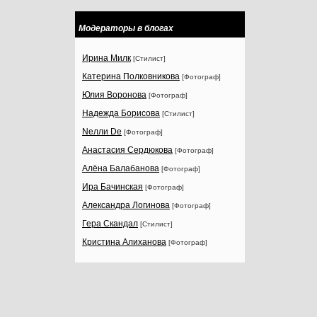
Модераторы в блогах
Ирина Милк
[Стилист]
Катерина Полковникова
[Фотограф]
Юлия Воронова
[Фотограф]
Надежда Борисова
[Стилист]
Nелли Dе
[Фотограф]
Анастасия Сердюкова
[Фотограф]
Алёна Балабанова
[Фотограф]
Ира Бачинская
[Фотограф]
Александра Логинова
[Фотограф]
Гера Скандал
[Стилист]
Кристина Алиханова
[Фотограф]