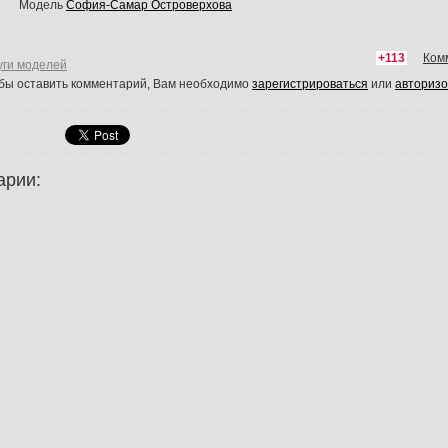
Модель
София-Самар Островерхова
+113
Ком
уги моделей
обы оставить комментарий, Вам необходимо
зарегистрироваться
или
авторизо
арии: